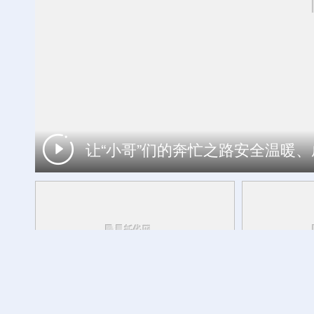
让“小哥”们的奔忙之路安全温暖
工银私人银行 君子偕伙伴同行
财经慧说丨一机难求，中国空调卖爆
广交会“云签