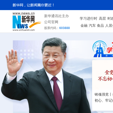
新华通讯社主办
学习进行时
高层
时
公司官网
金融
汽车
食品
人居
股票代码：
603888
铸魂强党丨
初心、牢记