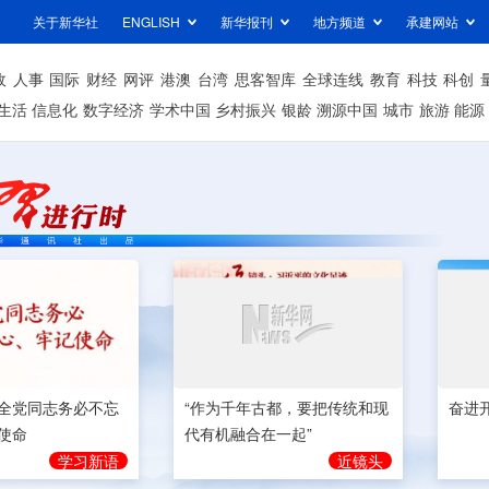
关于新华社
ENGLISH
新华报刊
地方频道
承建网站
政
人事
国际
财经
网评
港澳
台湾
思客智库
全球连线
教育
科技
科创
生活
信息化
数字经济
学术中国
乡村振兴
银龄
溯源中国
城市
旅游
能源
奋进
全党同志务必不忘
“作为千年古都，要把传统和现
使命
代有机融合在一起”
学习新语
近镜头