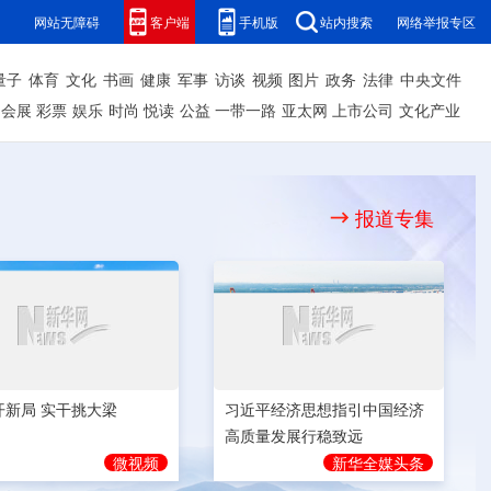
网站无障碍
客户端
手机版
站内搜索
网络举报专区
量子
体育
文化
书画
健康
军事
访谈
视频
图片
政务
法律
中央文件
会展
彩票
娱乐
时尚
悦读
公益
一带一路
亚太网
上市公司
文化产业
报道专集
开新局 实干挑大梁
习近平经济思想指引中国经济
高质量发展行稳致远
微视频
新华全媒头条