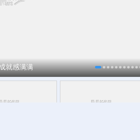
、成就感满满
约”全球合作伙伴
重新定义“一出戏”与“一座城”的关