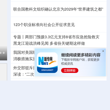
联合国教科文组织确认北京为2029年“世界建筑之都”
123个职业标准向社会公开征求意见
专题丨
两部门预拨3.3亿元支持8省市应急抢险救灾
黑龙江迎战洪峰见闻
多省份关键期这样做
我国对美国联邦通信委员会、美国土安全部系列涉华
消极措施实施反制
发起首例对外贸易国家安全调查
外交部驳斥日本《防卫白皮书》：已向日方严正交涉
深读：“二次元”漫画包装下，白皮书暗藏祸心
中方坚决反对美方滥用国家力量无理打压中国企业
擅闯中国驻日本大使馆自卫队官员称“后悔”
系