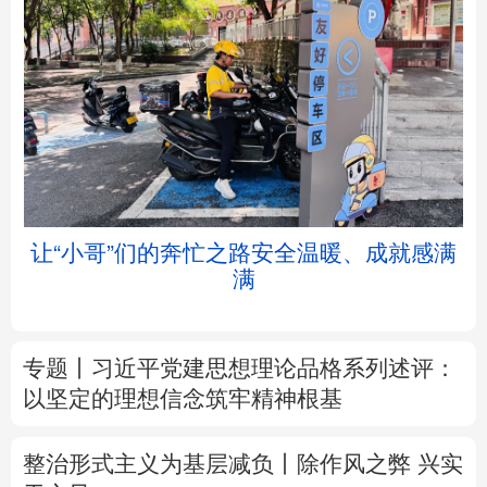
北京
天津
河北
山西
辽宁
吉林
上海
江苏
让“小哥”们的奔忙之路安全温暖、成就感满
满
浙江
安徽
福建
江西
山东
河南
湖北
湖南
专题丨
习近平党建思想理论品格系列述评：
以坚定的理想信念筑牢精神根基
广东
广西
海南
重庆
四川
贵州
云南
西藏
整治形式主义为基层减负丨除作风之弊 兴实
干之风
陕西
甘肃
青海
宁夏
树立和践行正确政绩观
不作无补之功 不为
新疆
内蒙古
黑龙江
无益之事