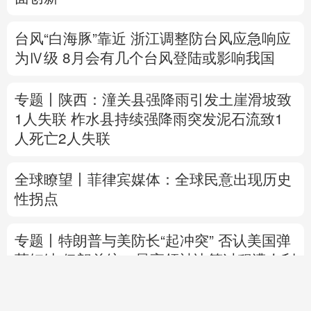
专题丨
陕西：潼关县强降雨引发土崖滑坡致
1人失联
柞水县持续强降雨突发泥石流致1
人死亡2人失联
全球瞭望丨菲律宾媒体：全球民意出现历史
性拐点
专题丨
特朗普与美防长“起冲突”
否认美国弹
药短缺
伊朗总统：最高领袖决策过程遭人利
用
国际金价大涨 油价涨跌不一
直播中