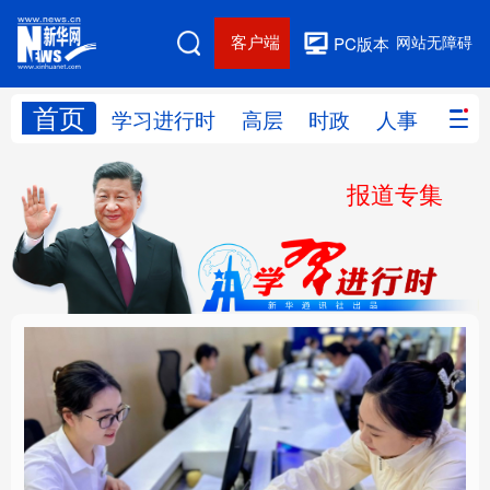
客户端
网站无障碍
PC版本
首页
网站地图
学习进行时
高层
时政
人事
国际
报道专集
学习进行时
高层
时政
人事
国际
财经
网评
港澳
台湾
思客智库
全球连线
教育
科技
科创
量子
体育
文化
书画
健康
军事
厚植营商沃土推动东北
铸魂强党丨以党的政治
访谈
视频
图片
政务