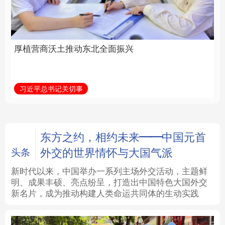
全面振兴
建设为统领加强党的各
方面建设
法律
中央文件
金融
汽车
习近平总书记关切事
学习新语
食品
人居
信息化
数字经济
学术中国
乡村振兴
银龄
溯源中国
东方之约，相约未来——中国元首
外交的世界情怀与大国气派
头条
城市
旅游
能源
会展
新时代以来，中国举办一系列主场外交活动，主题鲜
明、成果丰硕、亮点纷呈，打造出中国特色大国外交
彩票
娱乐
时尚
悦读
新名片，成为推动构建人类命运共同体的生动实践
公益
一带一路
亚太网
上市公司
文化产业
地方频道