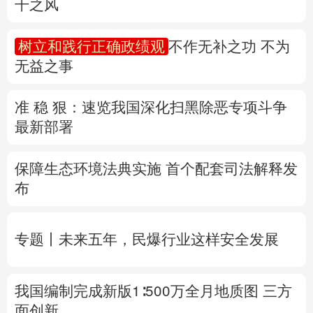
准 稳 狠：速览我国深化扫黑除恶专项斗争
多语种频道
最新部署
English
Español
Français
عربى
保障生态环境法典实施 首个配套司法解释发
Русский язык
日本語
한국어
布
Deutsch
Português
专题丨
未来五年，民爆行业这样安全发展
我国编制完成新版1∶500万全月地质图 三方
面创新
台风“白海豚”靠近 浙江调整防台风应急响应
为Ⅳ级
8月
会有几个台风登陆或影响我国