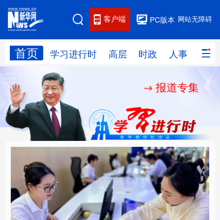
客户端
网站无障碍
PC版本
首页
网站地图
学习进行时
高层
时政
人事
国际
报道专集
学习进行时
高层
时政
人事
国际
财经
网评
港澳
台湾
思客智库
全球连线
教育
科技
科创
量子
体育
文化
书画
健康
军事
厚植营商沃土推动东北
铸魂强党丨以党的政治
访谈
视频
图片
政务