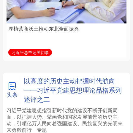
全面振兴
建设为统领加强党的各
方面建设
法律
中央文件
金融
汽车
习近平总书记关切事
学习新语
食品
人居
信息化
数字经济
学术中国
乡村振兴
银龄
溯源中国
以高度的历史主动把握时代航向
——习近平党建思想理论品格系列
城市
旅游
能源
会展
头条
述评之二
彩票
娱乐
时尚
悦读
习近平党建思想指引新时代党的建设不断开创新局
面，以把握大势、擘画党和国家发展前景的历史主
动，引领亿万人民向着强国建设、民族复兴的光明未
公益
一带一路
亚太网
上市公司
来勇毅前行
专题
文化产业
地方频道