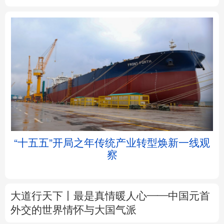
北京
天津
河北
山西
辽宁
吉林
上海
江苏
浙江
安徽
福建
江西
“十五五”开局之年传统产业转型焕新一线观
察
山东
河南
湖北
湖南
广东
广西
海南
重庆
大道行天下丨最是真情暖人心——中国元首
四川
贵州
云南
西藏
外交的
世界
情怀与大国气派
陕西
甘肃
青海
宁夏
中塔人士共话《习近平谈治国理政》第五卷
新疆
内蒙古
黑龙江