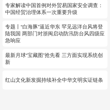
陆我国
两部门对浙闽启动防汛防台风四级应
急响应
最新月球“宝藏图”抢先看
三方面实现系统创
新
红山文化新发掘持续补全中华文明实证链条
外交部就广岛核爆81周年答问
警惕日本拥
核野心
专题丨
通航协议接近敲定？霍尔木兹海峡何
时重开？