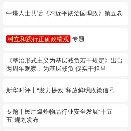
树立和践行正确政绩观
专题
多语种频道
《整治形式主义为基层减负若干规定》出台
English
Español
Français
عربى
两周年
观察
：为基层减负 促实干担当
Русский язык
日本語
한국어
新华时评丨“发力提效”释放鲜明政策信号
Deutsch
Português
专题丨
民用爆炸物品行业安全发展“十五
五”规划发布
专家解读中国首例对外贸易国家安全调查：
中国经贸治理体系一次重要升级
专题丨
“白海豚”逼近华东 罕见远洋台风将登