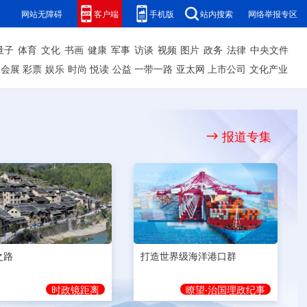
网站无障碍
客户端
手机版
站内搜索
网络举报专区
量子
体育
文化
书画
健康
军事
访谈
视频
图片
政务
法律
中央文件
会展
彩票
娱乐
时尚
悦读
公益
一带一路
亚太网
上市公司
文化产业
报道专集
之路
打造世界级海洋港口群
时政镜距离
瞭望·治国理政纪事