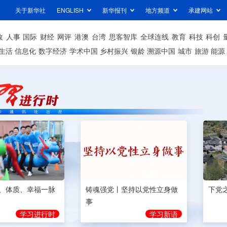
关于新华社
ENGLISH
新华报刊
地方频道
承建网站
政
人事
国际
财经
网评
港澳
台湾
思客智库
全球连线
教育
科技
科创
生活
信息化
数字经济
学术中国
乡村振兴
银龄
溯源中国
城市
旅游
能源
、体质、幸福一脉
铸魂强党丨坚持以党性立身做
下党
事
学习进行时
学习新语