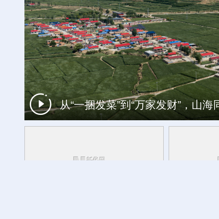
从“一捆发菜”到“万家发财”，山
一周看天下
跨越千年的热爱：文物里的健身雅趣
活力中国调