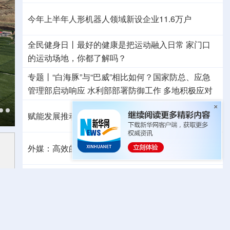
今年上半年人形机器人领域新设企业11.6万户
全民健身日丨
最好的健康是把运动融入日常
家门口
的运动场地，你都了解吗？
专题丨
“白海豚”与“巴威”相比如何？
国家防总、应急
管理部启动响应
水利部部署防御工作
多地积极应对
赋能发展推动共赢 “零关税”百日见证中非合作新气象
外媒：高效的中国制造业让全球受益
日本2027财年防卫预算申请额创新高
专题丨
伊朗战事打不下去了？美军参联会主席力
主“翻篇”
美财长：霍尔木兹海峡将变得“不再重要”