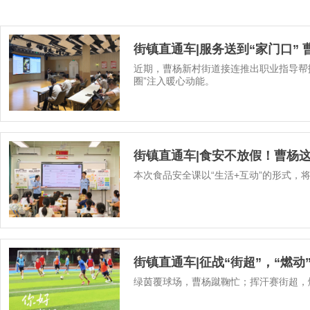
街镇直通车|服务送到“家门口”
近期，曹杨新村街道接连推出职业指导帮
圈”注入暖心动能。
街镇直通车|食安不放假！曹杨这
本次食品安全课以“生活+互动”的形式，
街镇直通车|征战“街超”，“燃动
绿茵覆球场，曹杨蹴鞠忙；挥汗赛街超，