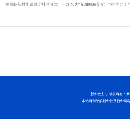
"在曹杨新村街道武宁社区食堂，一场名为“五湖四海美食汇”的“舌尖上的
新华社主办 版权所有：新华网股
本站所刊登的新华社及新华网